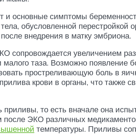
т и основные симптомы беременности
ела, обусловленной перестройкой о
после внедрения в матку эмбриона.
О сопровождается увеличением раз
 малого таза. Возможно появление 
вовать простреливающую боль в яични
рилива крови в органы, что также с
приливы, то есть вначале она испыт
м после ЭКО различных медикамент
овышенной
температуры. Приливы со