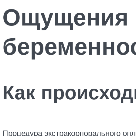
Ощущения 
беременно
Как происход
Процедура экстракорпорального оп