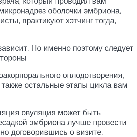
врача, который проводил вам
 микронадрез оболочки эмбриона,
сты, практикуют хэтчинг тогда,
 зависит. Но именно поэтому следует
стороны
тракорпорального оплодотворения,
, также остальные этапы цикла вам
ляция овуляция может быть
садкой эмбриона лучше провести
ьно договорившись о визите.