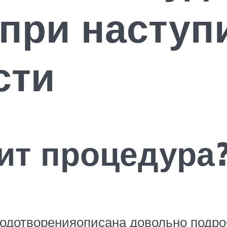
при наступ
сти
ит процедура
лодотворенияописана довольно подр