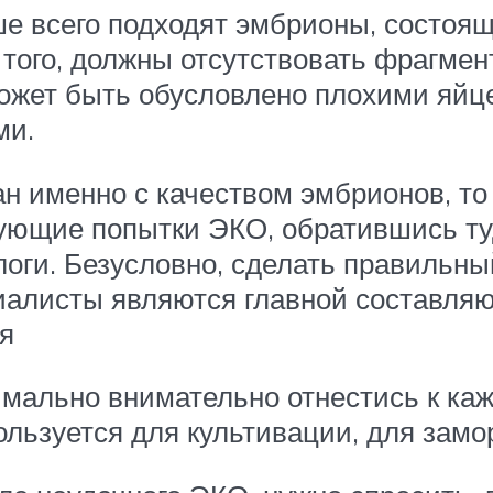
е всего подходят эмбрионы, состоящ
 того, должны отсутствовать фрагмен
может быть обусловлено плохими яйц
ми.
н именно с качеством эмбрионов, то
ующие попытки ЭКО, обратившись туд
ги. Безусловно, сделать правильный
циалисты являются главной составля
я
мально внимательно отнестись к каж
спользуется для культивации, для за