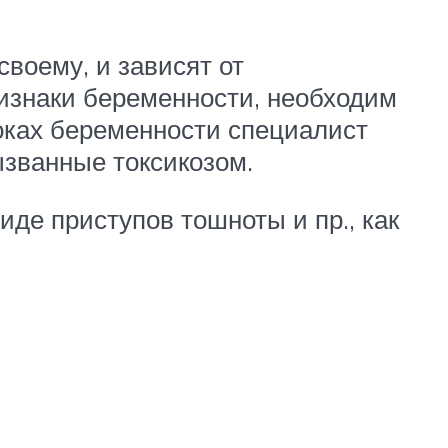
воему, и зависят от
изнаки беременности, необходим
роках беременности специалист
ызванные токсикозом.
де приступов тошноты и пр., как