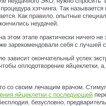
е неудачного ЭКО, нужно спросить 
процедура хэтчинга. Так называется
тся. Как правило, опытные специали
акончились неудачей.
 на этом этапе практически ничего не
 уже зарекомендовали себя с лучшей 
ую зависит окончательный успех экс
 чтобы оплодотворение яйцеклетки, а
это со своим лечащим врачом. Стиму
ения яйцеклетки с последующей
пере
бесплодия, безусловно, предварител