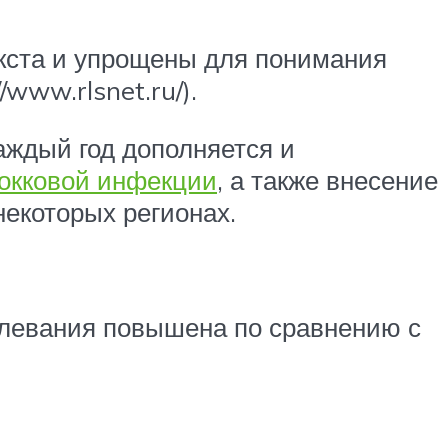
екста и упрощены для понимания
www.rlsnet.ru/).
аждый год дополняется и
кокковой инфекции
, а также внесение
некоторых регионах.
болевания повышена по сравнению с