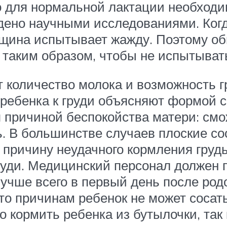
о для нормальной лактации необход
дено научными исследованиями. Когд
нщина испытывает жажду. Поэтому о
 таким образом, чтобы не испытыват
т количество молока и возможность г
ребенка к груди объясняют формой с
 причиной беспокойства матери: смо
ть. В большинстве случаев плоские с
о причину неудачного кормления груд
груди. Медицинский персонал должен
учше всего в первый день после родо
-то причинам ребенок не может сосать
о кормить ребенка из бутылочки, так