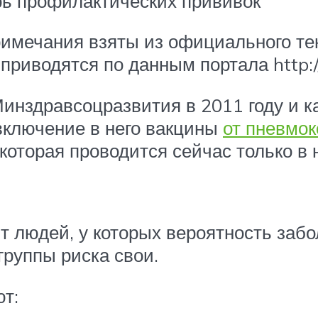
ь профилактических прививок
римечания взяты из официального т
риводятся по данным портала http://
нздравсоцразвития в 2011 году и к
включение в него вакцины
от пневмо
которая проводится сейчас только в 
нт людей, у которых вероятность за
руппы риска свои.
т: