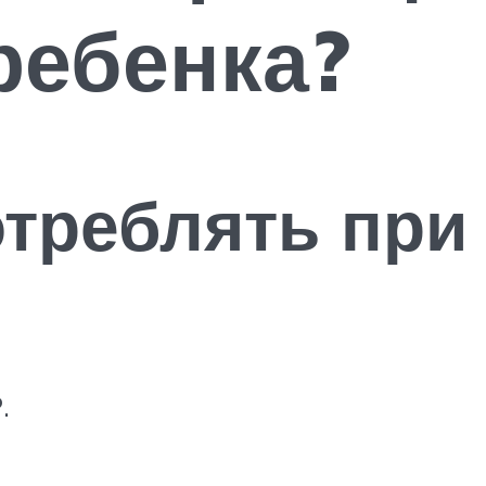
ребенка?
треблять при
.