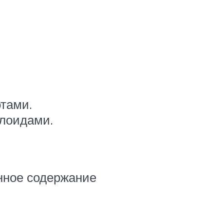
тами.
лоидами.
нное содержание