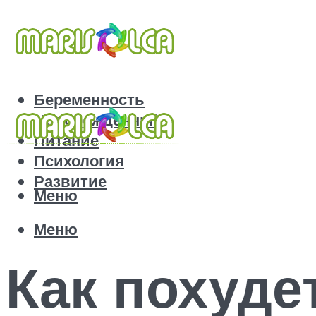
Беременность
Новорожденный
Питание
Психология
Развитие
Меню
Меню
Как похуде