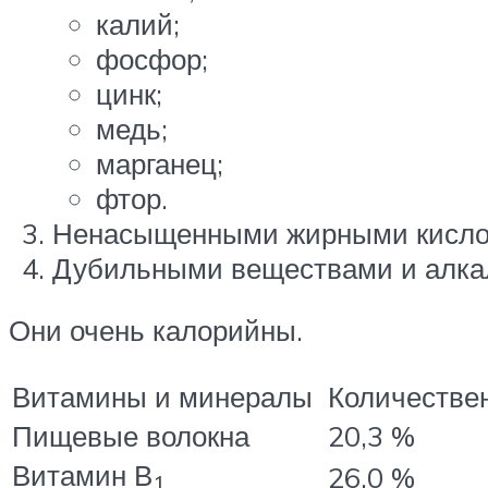
калий;
фосфор;
цинк;
медь;
марганец;
фтор.
Ненасыщенными жирными кисло
Дубильными веществами и алка
Они очень калорийны.
Витамины и минералы
Количестве
Пищевые волокна
20,3 %
Витамин В
26,0 %
1