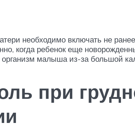
атери необходимо включать не ранее,
нно, когда ребенок еще новорожденны
й организм малыша из-за большой ка
голь при груд
ии