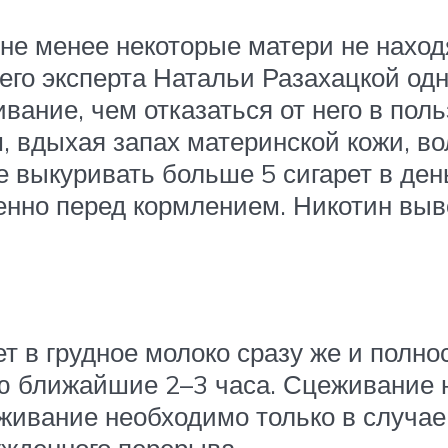
м не менее некоторые матери не наход
его эксперта Натальи Разахацкой одн
ание, чем отказаться от него в поль
 вдыхая запах материнской кожи, вол
 выкуривать больше 5 сигарет в день
енно перед кормлением. Никотин выво
ет в грудное молоко сразу же и полн
ью ближайшие 2–3 часа. Сцеживание н
живание необходимо только в случае
ужденного перерыва.