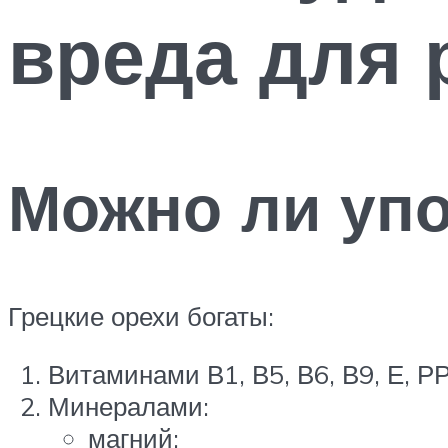
вреда для 
Можно ли упо
Грецкие орехи богаты:
Витаминами В1, В5, В6, В9, Е, РР
Минералами:
магний;