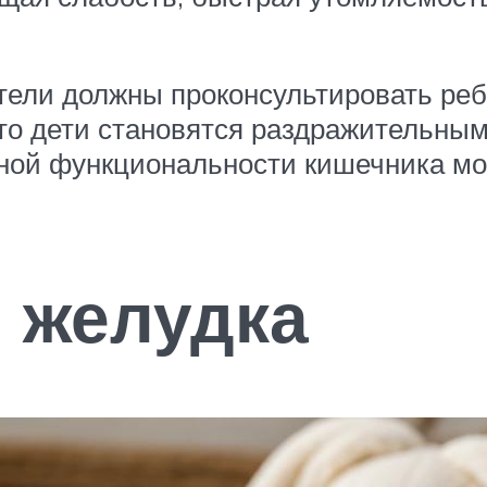
ели должны проконсультировать ребе
то дети становятся раздражительным
нной функциональности кишечника м
 желудка