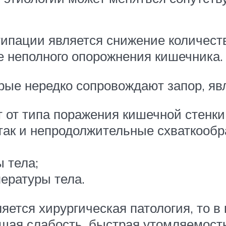
ипации является снижение количеств
е неполного опорожнения кишечника.
ые нередко сопровождают запор, яв
т от типа поражения кишечной стенк
так и непродолжительные схваткообр
 тела;
ературы тела.
яется хирургическая патология, то в
бщая слабость, быстрая утомляемость