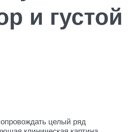
ор и густой
сопровождать целый ряд
ующая клиническая картина.