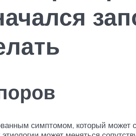
начался зап
елать
поров
рованным симптомом, который может 
 этиологии может меняться сопутств