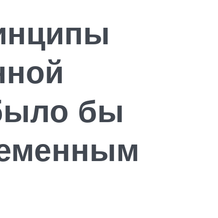
ринципы
нной
было бы
ременным