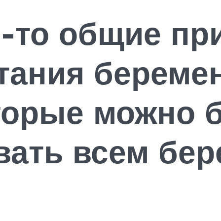
е-то общие п
тания береме
торые можно 
вать всем бе