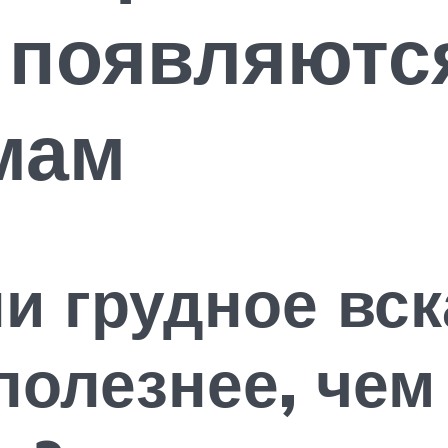
 появляютс
мам
и грудное вс
олезнее, чем