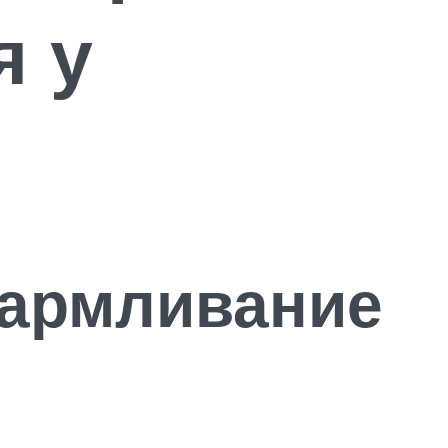
я у
кармливание