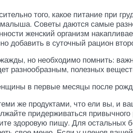
ительно того, какое питание при гр
малыша. Советы даются самые разн
нности женский организм накапливае
но добавить в суточный рацион второ
 жажды, но необходимо помнить: важн
дет разнообразным, полезных веществ
енщины в первые месяцы после рожд
еми же продуктами, что ели вы, и в
олжайте придерживаться привычного 
едите здоровую пищу. Для остальных 
ть свое меню. Если у членов вашей 