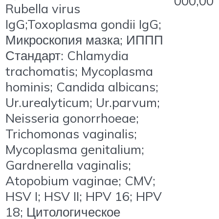
000,00
Rubella virus
IgG;Toxoplasma gondii IgG;
Микроскопия мазка; ИППП
Стандарт: Chlamydia
trachomatis; Mycoplasma
hominis; Candida albicans;
Ur.urealyticum; Ur.parvum;
Neisseria gonorrhoeae;
Trichomonas vaginalis;
Mycoplasma genitalium;
Gardnerella vaginalis;
Atopobium vaginae; CMV;
HSV I; HSV II; HPV 16; HPV
18; Цитологическое