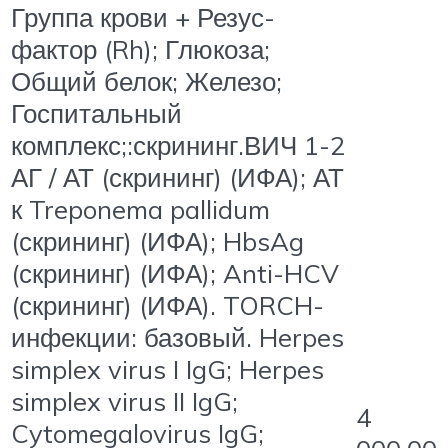
Группа крови + Резус-
фактор (Rh); Глюкоза;
Общий белок; Железо;
Госпитальный
комплекс;:скрининг.ВИЧ 1-2
АГ / АТ (скрининг) (ИФА); АТ
к Treponema pallidum
(скрининг) (ИФА); HbsAg
(скрининг) (ИФА); Anti-HCV
(скрининг) (ИФА). TORCH-
инфекции: базовый. Herpes
simplex virus I IgG; Herpes
simplex virus II IgG;
4
Cytomegalovirus IgG;