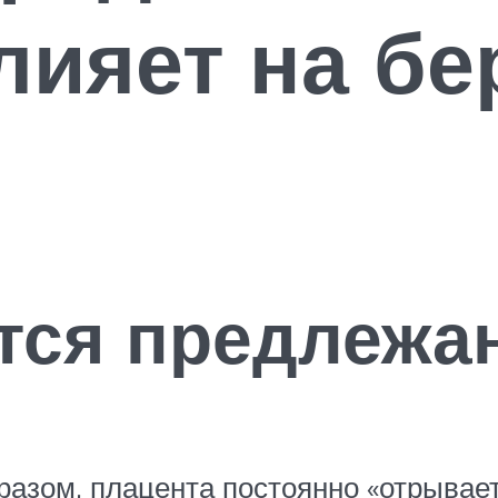
влияет на б
тся предлежа
азом, плацента постоянно «отрывает