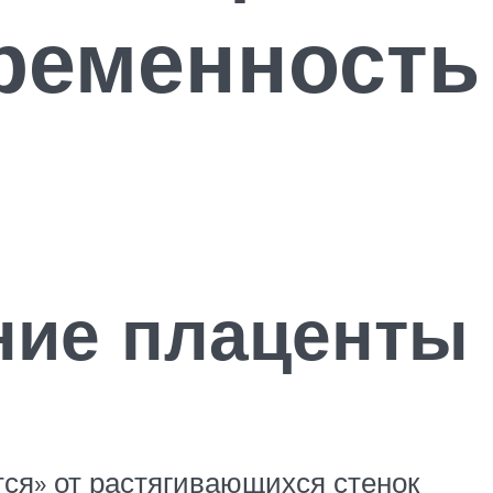
еременность
ние плаценты
ся» от растягивающихся стенок