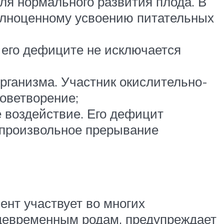
ля нормального развития плода. В
олноценному усвоению питательных
 его дефиците не исключается
рганизма. Участник окислительно-
роветворение;
 воздействие. Его дефицит
опроизвольное прерывание
ент участвует во многих
ждевременным родам, предупреждает