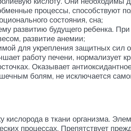
олиевую кислоту. Они необходимы д
обменные процессы, способствуют п
ционального состояния, сна;
му развитию будущего ребенка. При
есом, развитие анемии;
имой для укрепления защитных сил о
чшает работу печени, нормализует к
сточках. Оказывает антиоксидантное
мышечным болям, не исключается сам
у кислорода в ткани организма. Элем
еских процессах. Препятствует пре