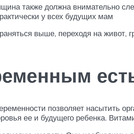
щина также должна внимательно след
практически у всех будущих мам
аняться выше, переходя на живот, г
ременным ест
беременности позволяет насытить о
овья ее и будущего ребенка. Витами