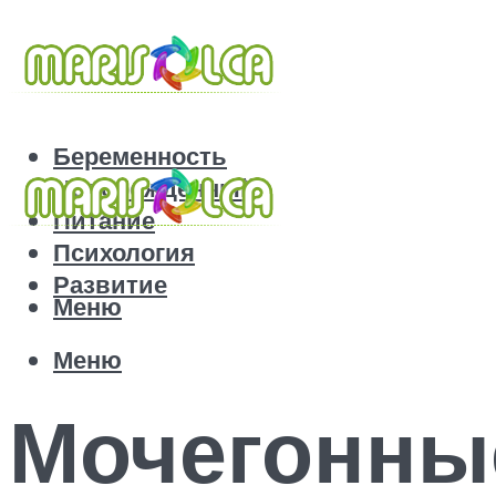
Беременность
Новорожденный
Питание
Психология
Развитие
Меню
Меню
Мочегонны