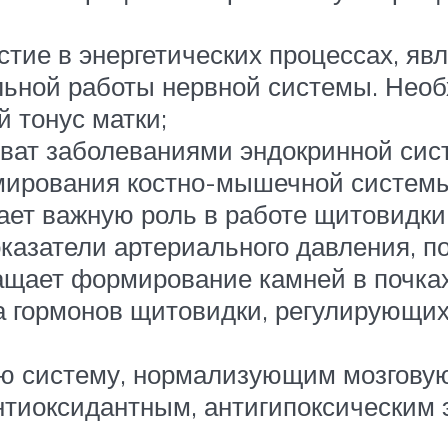
стие в энергетических процессах, яв
льной работы нервной системы. Необ
 тонус матки;
еват заболеваниями эндокринной си
ирования костно-мышечной системы
ает важную роль в работе щитовидк
оказатели артериального давления, 
ащает формирование камней в почках
 гормонов щитовидки, регулирующих
 систему, нормализующим мозговую
тиоксидантным, антигипоксическим 