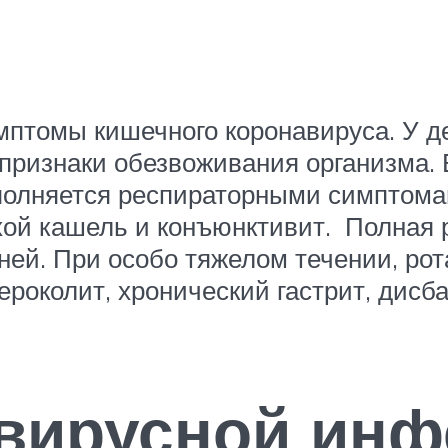
птомы кишечного коронавируса. У дет
признаки обезвоживания организма. 
полняется респираторными симптома
сухой кашель и конъюнктивит. Полна
ней. При особо тяжелом течении, ро
ероколит, хронический гастрит, дисб
авирусной инф