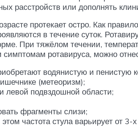
х расстройств или дополнять клин
зрасте протекает остро. Как правил
оявляются в течение суток. Ротавир
орме. При тяжёлом течении, темпера
м симптомам ротавируса, можно отнес
риобретают водянистую и пенистую 
ишечнике (метеоризм);
ли левой подвздошной области;
овать фрагменты слизи;
том частота стула варьирует от 3-х 