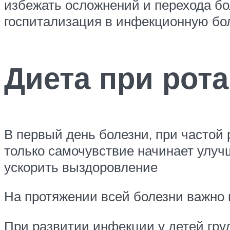
избежать осложнений и перехода бо
госпитализация в инфекционную бо
Диета при рот
В первый день болезни, при частой 
только самочувствие начинает улуч
ускорить выздоровление
На протяжении всей болезни важно 
При развитии инфекции у детей груд