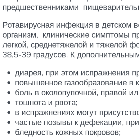
предшественниками пищеварительны
Ротавирусная инфекция в детском во
организм, клинические симптомы пр
легкой, среднетяжелой и тяжелой ф
38,5-39 градусов. К дополнительны
диарея, при этом испражнения п
повышенное газообразование в к
боль в околопупочной, правой и
тошнота и рвота;
в испражнениях могут присутств
частые позывы к дефекации, при э
бледность кожных покровов;