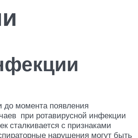
ии
нфекции
и до момента появления
учаев при ротавирусной инфекции
ек сталкивается с признаками
еспираторные нарушения могут быть