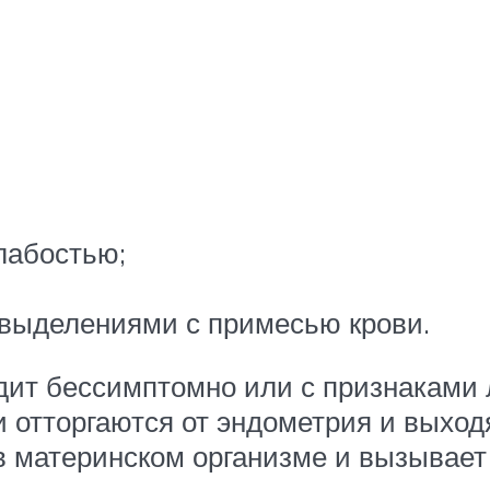
лабостью;
выделениями с примесью крови.
ит бессимптомно или с признаками л
 отторгаются от эндометрия и выходя
в материнском организме и вызывае