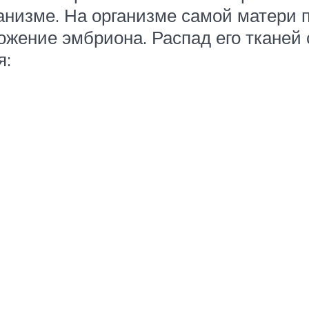
ганизме. На организме самой матери 
зложение эмбриона. Распад его ткане
я: