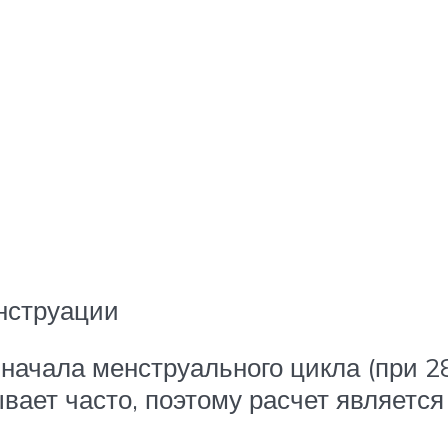
нструации
начала менструального цикла (при 28
ывает часто, поэтому расчет являетс