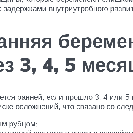
с задержками внутриутробного разв
анняя береме
з 3, 4, 5 меся
ется ранней, если прошло 3, 4 или 5
иске осложнений, что связано со сл
ым рубцом;
ктивной системе в связи с воздейс