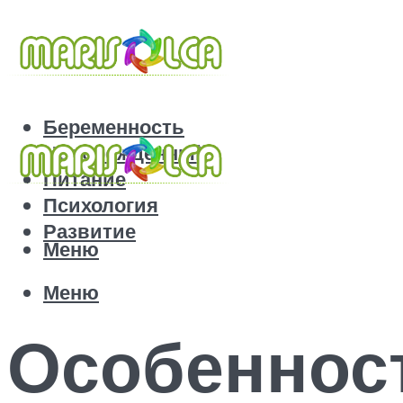
Беременность
Новорожденный
Питание
Психология
Развитие
Меню
Меню
Особеннос