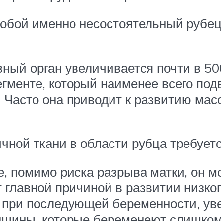
обой именно несостоятельный рубец,
ый орган увеличивается почти в 500
егменте, который наименее всего под
 Часто она приводит к развитию мас
ной ткани в области рубца требуется
, помимо риска разрыва матки, он мо
т главной причиной в развитии низко
 при последующей беременности, уве
нщины, которые беременеют слишком