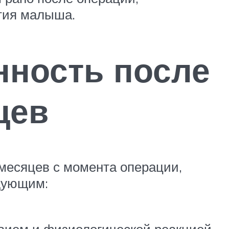
ития малыша.
нность после
цев
 месяцев с момента операции,
едующим:
твием и физиологической реакцией