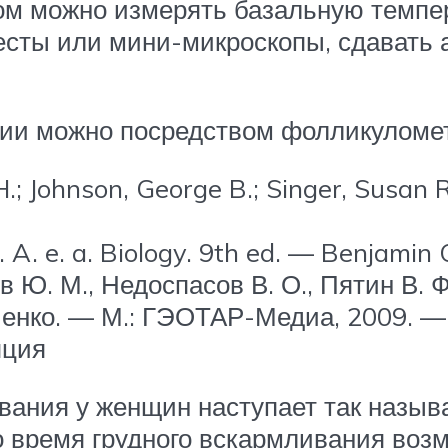
ом можно измерять базальную темпе
есты или мини-микроскопы, сдавать а
ции можно посредством фолликуломет
H.; Johnson, George B.; Singer, Susan 
 L. A. e. a. Biology. 9th ed. — Benjam
ров Ю. М., Недоспасов В. О., Пятин В.
ченко. — М.: ГЭОТАР-Медиа, 2009. — 
яция
вания у женщин наступает так назы
о время грудного вскармливания воз