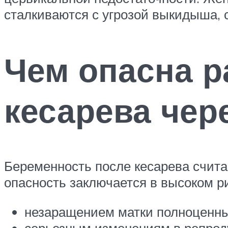
сталкиваются с угрозой выкидыша, 
Чем опасна р
кесарева чере
Беременность после кесарева счита
опасность заключается в высоком р
незаращением матки полноценн
серьезным изменениям в репроду