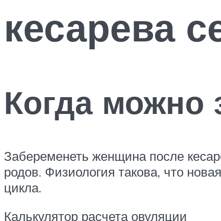
кесарева с
Когда можно 
Забеременеть женщина после кесаре
родов. Физиология такова, что нов
цикла.
Калькулятор расчета овуляции