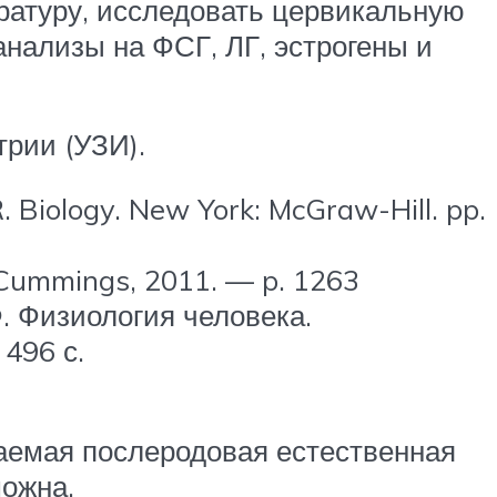
ратуру, исследовать цервикальную
нализы на ФСГ, ЛГ, эстрогены и
рии (УЗИ).
R. Biology. New York: McGraw-Hill. pp.
in Cummings, 2011. — p. 1263
 Ф. Физиология человека.
496 с.
ваемая послеродовая естественная
можна.