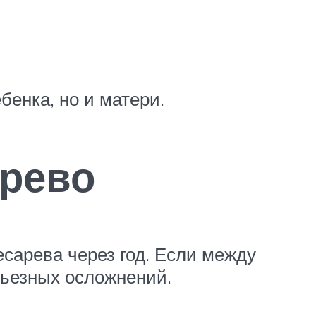
бенка, но и матери.
арево
есарева через год. Если между
рьезных осложнений.