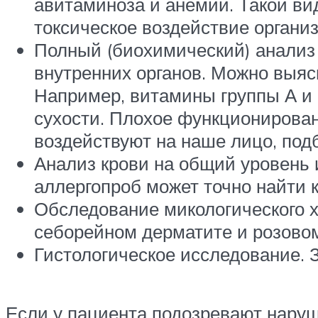
авитаминоза и анемии. Такой ви
токсическое воздействие органи
Полный (биохимический) анализ 
внутренних органов. Можно выясн
Например, витамины группы А и 
сухости. Плохое функционировани
воздействуют на наше лицо, подб
Анализ крови на общий уровень 
аллергопроб может точно найти 
Обследование микологического х
себорейном дерматите и розово
Гистологическое исследование. З
Если у пациента подозревают наруш