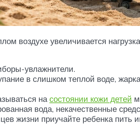
плом воздухе увеличивается нагруз
риборы-увлажнители.
упание в слишком теплой воде, жарка
азываться на
состоянии кожи детей
м
ванная вода, некачественные средст
ев жизни приучайте ребенка пить им