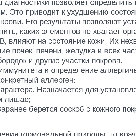
д диагностики позволяет определить
зм. Это приводит к ухудшению состо
крови. Его результаты позволяют ус
ить, каких элементов не хватает орг
В, влияют на состояние кожи. Их не
е почек, печени, желудка и всех ча
ородок и другие участки покрова.
иммунитета и определение аллергич
конкретный аллерген;
арактера. Назначается для установл
м лишае;
аранее берется соскоб с кожного пок
ения гормональной природы, то врач