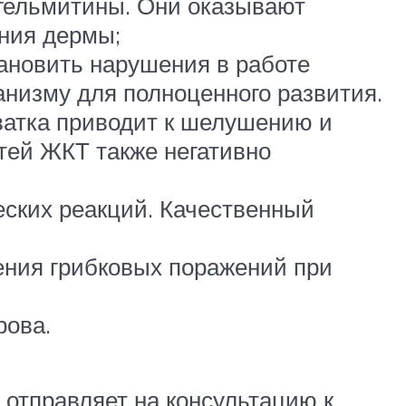
 гельмитины. Они оказывают
яния дермы;
тановить нарушения в работе
анизму для полноценного развития.
хватка приводит к шелушению и
стей ЖКТ также негативно
еских реакций. Качественный
ения грибковых поражений при
рова.
 отправляет на консультацию к