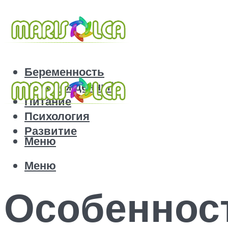
Беременность
Новорожденный
Питание
Психология
Развитие
Меню
Меню
Особенност