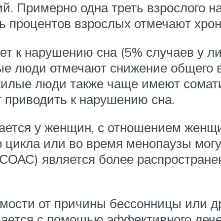
й. Примерно одна треть взрослого н
ь процентов взрослых отмечают хро
т к нарушению сна (5% случаев у лиц
лые люди отмечают снижение общего 
жилые люди также чаще имеют сомат
т приводить к нарушению сна.
ается у женщин, с отношением женщи
 цикла или во время менопаузы могут
(СОАС) является более распростране
имости от причины бессонницы или др
шается с помощью эффективного лечен