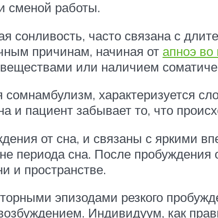
и сменой работы.
я сонливость, часто связана с длит
ичным причинам, начиная от
апноэ во
веществами или наличием соматиче
я сомнамбулизм, характеризуется с
 и пациент забывает то, что происх
дения от сна, и связаны с яркими в
не периода сна. После пробуждения о
и и пространстве.
торными эпизодами резкого пробужде
возбуждением. Индивидуум, как прав