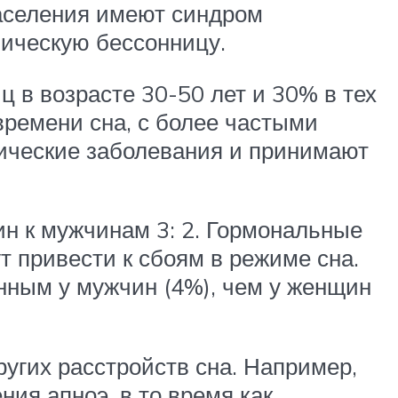
аселения имеют синдром
ническую бессонницу.
 в возрасте 30-50 лет и 30% в тех
времени сна, с более частыми
ические заболевания и принимают
н к мужчинам 3: 2. Гормональные
 привести к сбоям в режиме сна.
нным у мужчин (4%), чем у женщин
угих расстройств сна. Например,
ия апноэ, в то время как