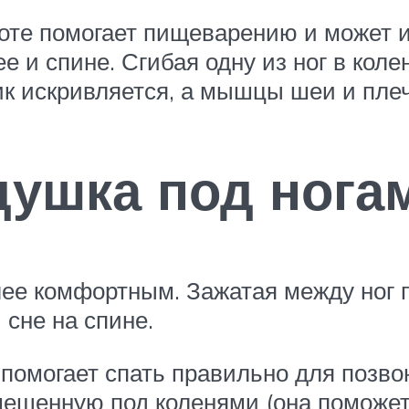
воте помогает пищеварению и может и
е и спине. Сгибая одну из ног в коле
к искривляется, а мышцы шеи и плеч
ушка под нога
ее комфортным. Зажатая между ног п
 сне на спине.
омогает спать правильно для позвон
мещенную под коленями (она поможет