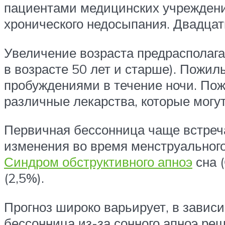
пациентами медицинских учреждени
хронического недосыпания. Двадцат
Увеличение возраста предрасполагае
в возрасте 50 лет и старше). Пожи
пробуждениями в течение ночи. По
различные лекарства, которые могу
Первичная бессонница чаще встреч
изменения во время менструального
Синдром обструктивного апноэ
сна 
(2,5%).
Прогноз широко варьирует, в завис
бессонница из-за сонного апноэ ре