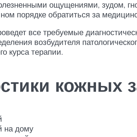
олезненными ощущениями, зудом, г
очном порядке обратиться за медици
роведет все требуемые диагностичес
деления возбудителя патологическо
о курса терапии.
стики кожных з
й
й на дому