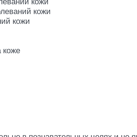
леваний кожи
олеваний кожи
ний кожи
 коже
ельно в познавательных целях и не 