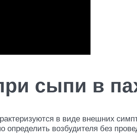
при сыпи в па
арактеризуются в виде внешних симп
чно определить возбудителя без пров