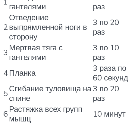
1
гантелями
раз
Отведение
3 по 20
2
выпрямленной ноги в
раз
сторону
Мертвая тяга с
3 по 10
3
гантелями
раз
3 раза по
4
Планка
60 секунд
Сгибание туловища на
3 по 20
5
спине
раз
Растяжка всех групп
6
10 минут
мышц