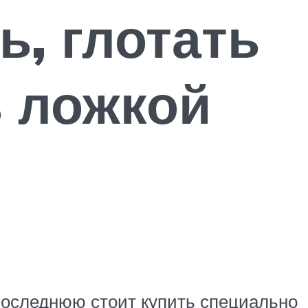
ь, глотать
ь ложкой
последнюю стоит купить специально