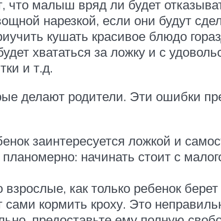
т, что малыш вряд ли будет отказыва
ощной нарезкой, если они будут сде
риучить кушать красивое блюдо гораз
будет хвататься за ложку и с удоволь
ки и т.д.
рые делают родители. Эти ошибки п
ебенок заинтересуется ложкой и сам
планомерно: начинать стоит с малого
 взрослые, как только ребенок берет 
 сами кормить кроху. Это неправильн
льно, предоставьте ему полную свобо