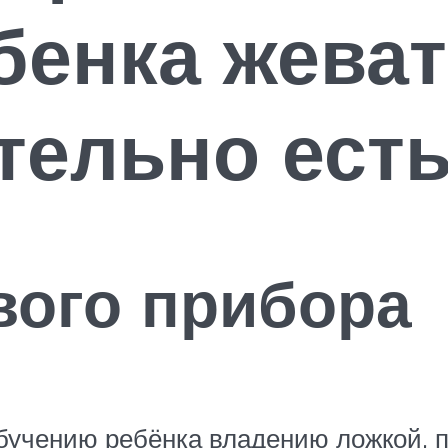
бенка жеват
тельно ест
вого прибора
обучению ребёнка владению ложкой, 