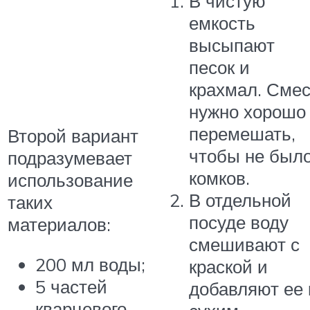
В чистую
емкость
высыпают
песок и
крахмал. Сме
нужно хорошо
перемешать,
Второй вариант
чтобы не был
подразумевает
комков.
использование
В отдельной
таких
посуде воду
материалов:
смешивают с
200 мл воды;
краской и
5 частей
добавляют ее 
кварцевого