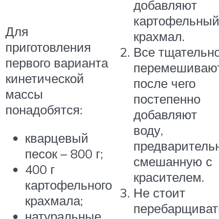
добавляют
картофельны
Для
крахмал.
приготовления
Все тщательн
первого варианта
перемешивают
кинетической
после чего
массы
постепенно
понадобятся:
добавляют
воду,
кварцевый
предваритель
песок – 800 г;
смешанную с
400 г
красителем.
картофельного
Не стоит
крахмала;
перебарщиват
натуральные