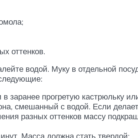
омола;
ых оттенков.
алейте водой. Муку в отдельной посу
 следующие:
 в заранее прогретую кастрюльку или
она, смешанный с водой. Если делает
чения разных оттенков массу подкраш
инут. Масса должна стать твердой;