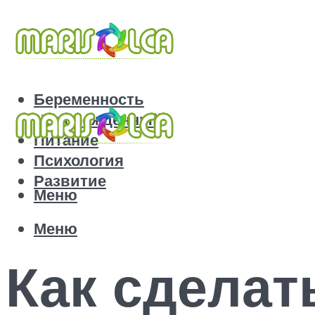
Беременность
Новорожденный
Питание
Психология
Развитие
Меню
Меню
Как сделат