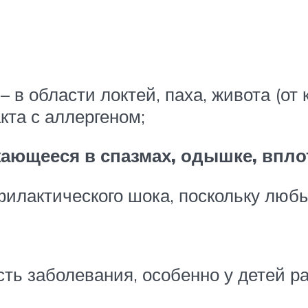
 в области локтей, паха, живота (от
кта с аллергеном;
ающееся в спазмах, одышке, вплот
илактического шока, поскольку любы
ь заболевания, особенно у детей ран