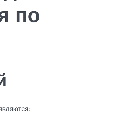
я по
й
являются: