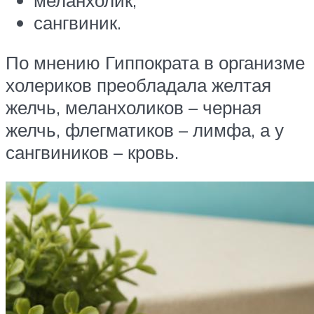
сангвиник.
По мнению Гиппократа в организме
холериков преобладала желтая
желчь, меланхоликов – черная
желчь, флегматиков – лимфа, а у
сангвиников – кровь.