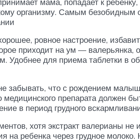
 принимает мама, попадает к ребенку
кому организму. Самым безобидным 
ании
орошее, ровное настроение, избавит
торое приходит на ум — валерьянка,
 Удобнее для приема таблетки в об
 забывать, что с рождением малыша
го медицинского препарата должен б
ение в период грудного вскармливан
ентов, хотя экстракт валерианы не 
я на ребенка через грудное молоко.