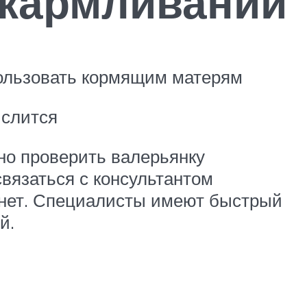
скармливании
спользовать кормящим матерям
ислится
но проверить валерьянку
вязаться с консультантом
рнет. Специалисты имеют быстрый
й.