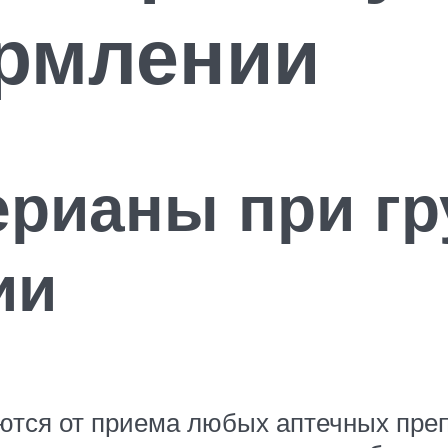
ормлении
ерианы при г
ии
ся от приема любых аптечных препар