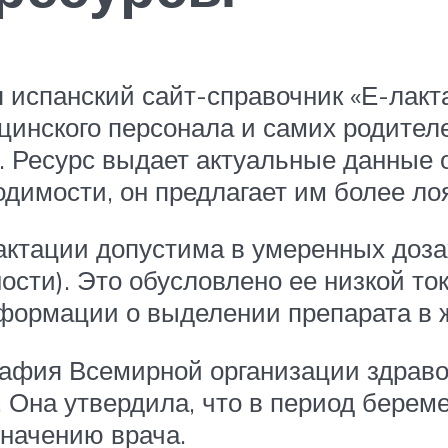
 испанский сайт-справочник «Е-лакт
цинского персонала и самих родител
. Ресурс выдает актуальные данные о
димости, он предлагает им более ло
актации допустима в умеренных дозах
ности). Это обусловлено ее низкой т
формации о выделении препарата в ж
рафия Всемирной организации здрав
. Она утвердила, что в период берем
значению врача.