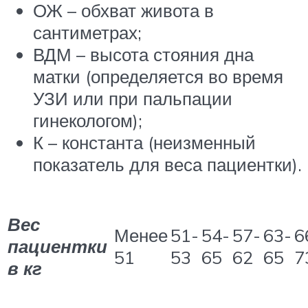
ОЖ – обхват живота в
сантиметрах;
ВДМ – высота стояния дна
матки (определяется во время
УЗИ или при пальпации
гинекологом);
К – константа (неизменный
показатель для веса пациентки).
Вес
Менее
51-
54-
57-
63-
6
пациентки
51
53
65
62
65
7
в кг