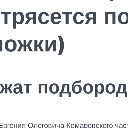
(трясется п
ножки)
ожат подбород
Евгения Олеговича Комаровского час