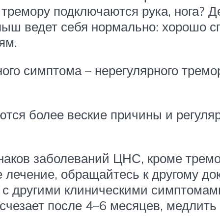
 тремору подключаются рука, нога? Д
лыш ведет себя нормально: хорошо сп
ям.
ого симптома – нерегулярного тремор
ются более веские причины и регул
наков заболеваний ЦНС, кроме тремор
лечение, обращайтесь к другому док
я с другими клиническими симптомам
 исчезает после 4–6 месяцев, медлит