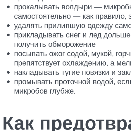
прокалывать волдыри — микробы 
самостоятельно — как правило, э
удалять прилипшую одежду само
прикладывать снег и лед дольше
получить обморожение
посыпать ожог содой, мукой, го
препятствует охлаждению, а мел
накладывать тугие повязки и за
промывать проточной водой, есл
микробов глубже.
Как предотвр