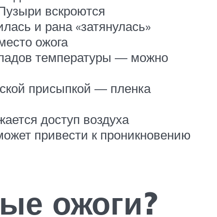
 Пузыри вскроются
илась и рана «затянулась»
место ожога
репадов температуры — можно
тской присыпкой — пленка
жается доступ воздуха
может привести к проникновению
ные ожоги?