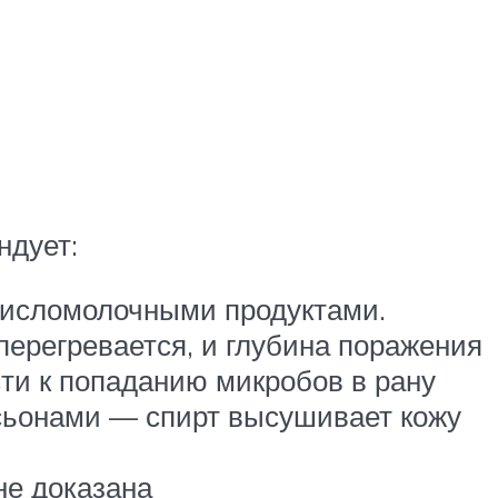
ндует:
кисломолочными продуктами.
 перегревается, и глубина поражения
ти к попаданию микробов в рану
сьонами — спирт высушивает кожу
не доказана