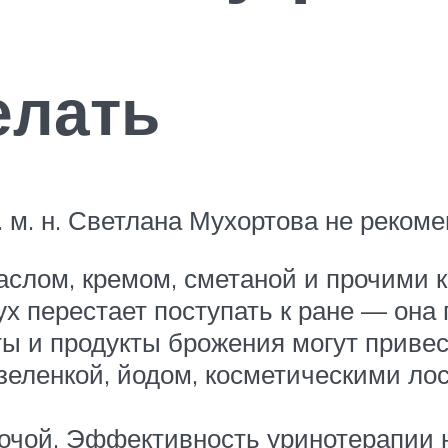
елать
. м. н. Светлана Мухортова не рекоме
аслом, кремом, сметаной и прочими 
ух перестает поступать к ране — она
ы и продукты брожения могут привес
зеленкой, йодом, косметическими ло
мочой. Эффективность уринотерапии 