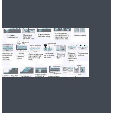
принимать пищевые
добавки
Геотекстиль для
дренажа