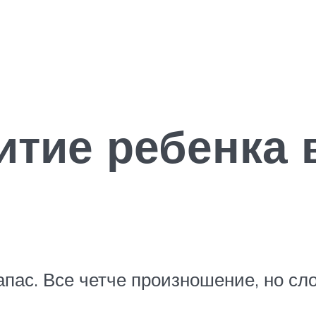
тие ребенка в
апас. Все четче произношение, но с