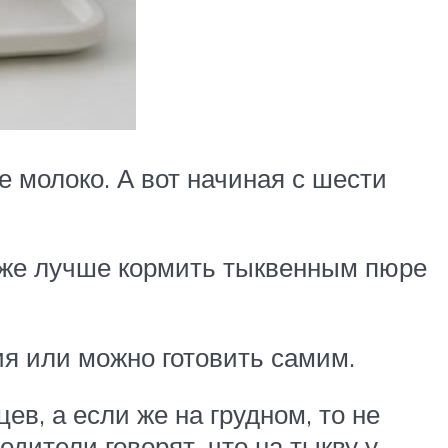
е молоко. А вот начиная с шести
ё же лучше кормить тыквенным пюре
ия или можно готовить самим.
в, а если же на грудном, то не
дители говорят, что на тыкву у