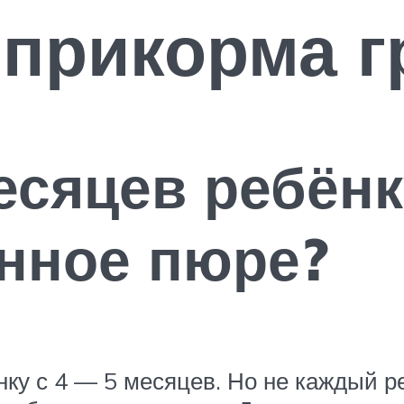
прикорма г
есяцев ребён
нное пюре?
ку с 4 — 5 месяцев. Но не каждый ре