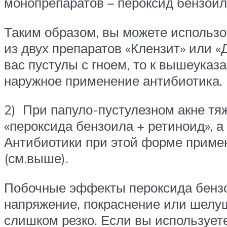
монопрепаратов – пероксид бензоил
Таким образом, вы можете использов
из двух препаратов «Клензит» или 
вас пустулы с гноем, то к вышеука
наружное применение антибиотика.
2) При папуло-пустулезном акне тя
«пероксида бензоила + ретиноид», 
Антибиотики при этой форме примен
(см.выше).
Побочные эффекты пероксида бензои
напряжение, покраснение или шелу
слишком резко. Если вы использует