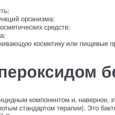
ть;
нкций организма;
осметических средств;
а;
аживающую косметику или пищевые п
пероксидом б
ицидным компонентом и, наверное, э
лотым стандартом терапии). Это бак