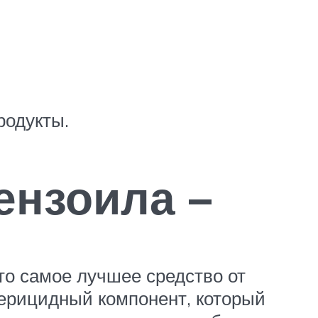
родукты.
ензоила –
то самое лучшее средство от
терицидный компонент, который