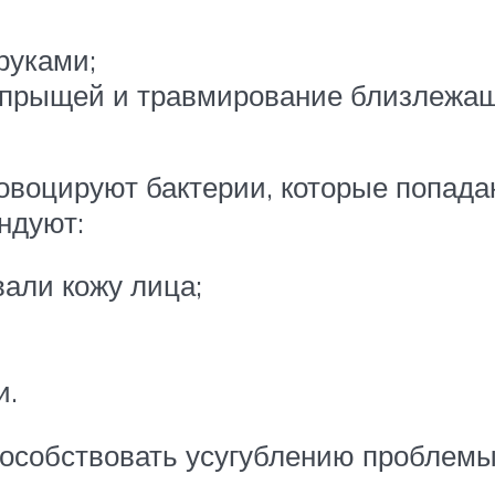
руками;
прыщей и травмирование близлежащи
воцируют бактерии, которые попадаю
ндуют:
вали кожу лица;
и.
особствовать усугублению проблемы