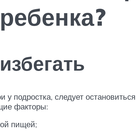
 ребенка?
 избегать
ри у подростка, следует остановитьс
щие факторы:
кой пищей;