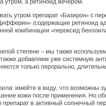
а утром, а ретиноид вечером.
ать утром препарат «Базирон» с пер
«Дифферин» (содержащие ретиноид ад
занной комбинации «пероксид бензои
желой степени – мы также используе
а также добавляем уже системную ан
яются только перорально, длительн
ла: имейте в виду, что возможны зу
шение кожи после применения. Но о
е препарат в активный солнечный пер