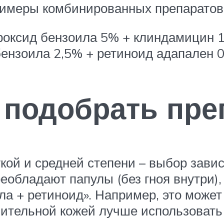
Примеры комбинированных препаратов
роксид бензоила 5% + клиндамицин 
ензоила 2,5% + ретиноид адапален 0
 подобрать пре
гкой и средней степени – выбор зави
еобладают папулы (без гноя внутри),
ла + ретиноид». Например, это може
вительной кожей лучше использовать