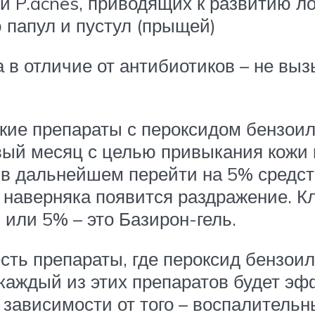
й P.acnes, приводящих к развитию л
 папул и пустул (прыщей)
 в отличие от антибиотиков – не вы
е препараты с пероксидом бензоила
рвый месяц с целью привыкания кожи 
 в дальнейшем перейти на 5% средст
е наверняка появится раздражение. 
 или 5% – это Базирон-гель.
ть препараты, где пероксид бензои
 каждый из этих препаратов будет эф
 зависимости от того – воспалительн