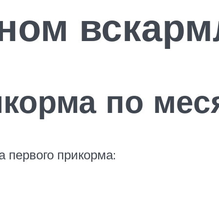
нном вскар
икорма по мес
 первого прикорма: