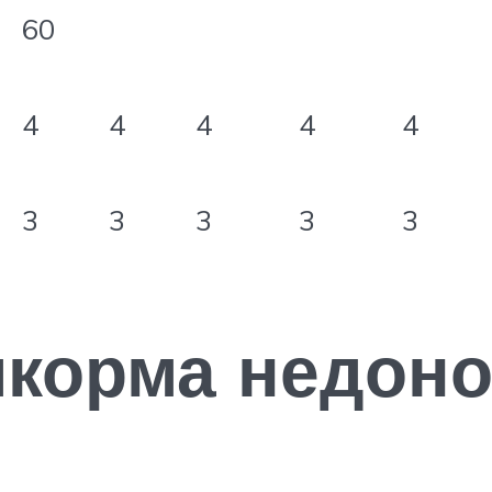
60
4
4
4
4
4
3
3
3
3
3
икорма недон