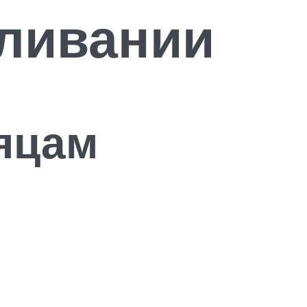
мливании
яцам