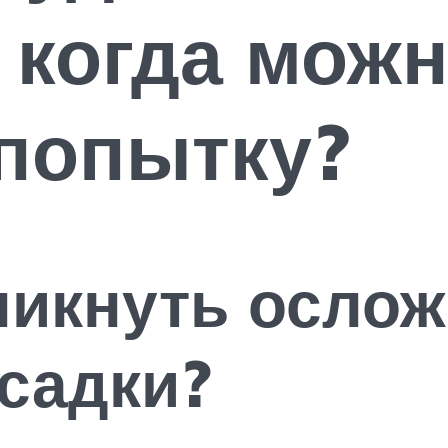
 когда мож
попытку?
никнуть ослож
садки?