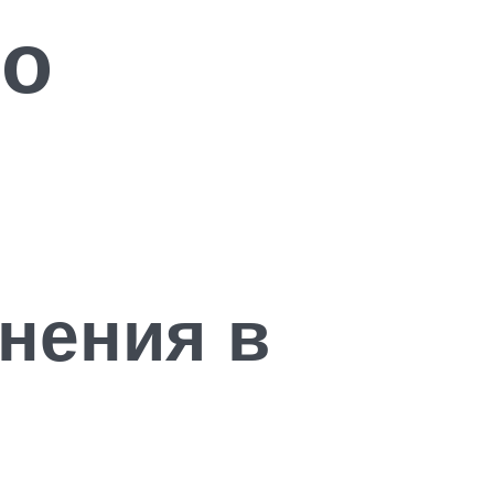
но
нения в