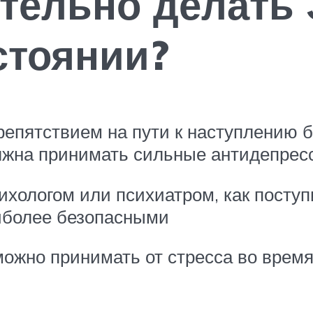
тельно делать 
стоянии?
репятствием на пути к наступлению б
лжна принимать сильные антидепрес
хологом или психиатром, как поступ
иболее безопасными
 можно принимать от стресса во врем