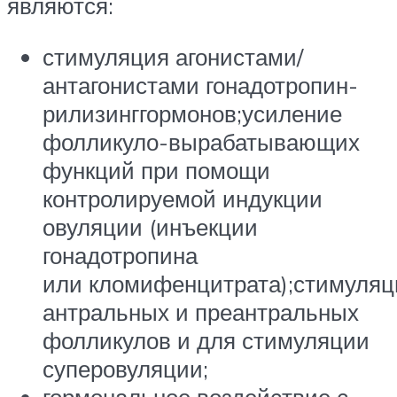
являются:
стимуляция агонистами/
антагонистами гонадотропин-
рилизинггормонов;усиление
фолликуло-вырабатывающих
функций при помощи
контролируемой индукции
овуляции (инъекции
гонадотропина
или кломифенцитрата);стимуляц
антральных и преантральных
фолликулов и для стимуляции
суперовуляции;
гормональное воздействие с