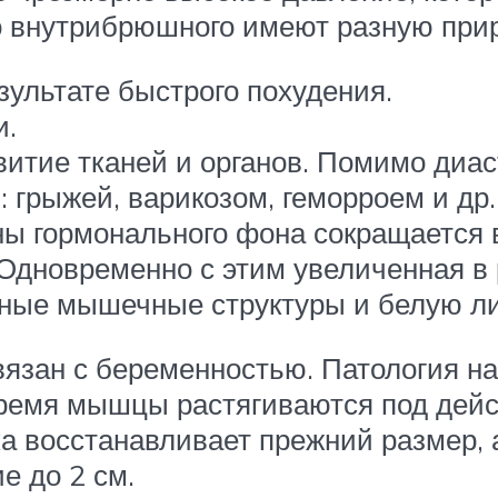
 внутрибрюшного имеют разную приро
ультате быстрого похудения.
и.
итие тканей и органов. Помимо диас
грыжей, варикозом, геморроем и др.
ны гормонального фона сокращается 
 Одновременно с этим увеличенная в
ные мышечные структуры и белую л
вязан с беременностью. Патология на
 время мышцы растягиваются под де
ка восстанавливает прежний размер,
е до 2 см.