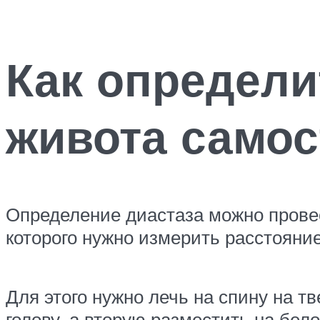
Как определи
живота самос
Определение диастаза можно провес
которого нужно измерить расстоян
Для этого нужно лечь на спину на тв
голову, а вторую разместить на бел