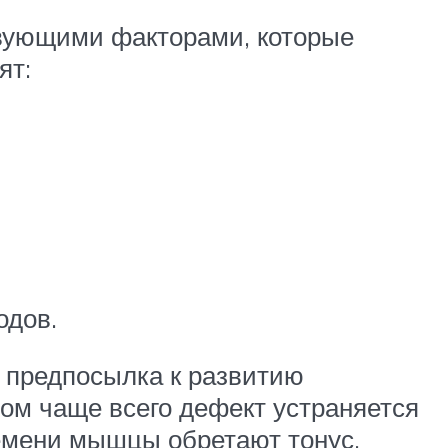
твующими факторами, которые
ят:
одов.
я предпосылка к развитию
том чаще всего дефект устраняется
ремени мышцы обретают тонус,