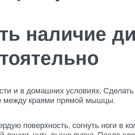
ть наличие д
тоятельно
ти и в домашних условиях. Сделать э
ие между краями прямой мышцы.
ердую поверхность, согнуть ноги в к
ой линии, чуть выше пупка. После сл