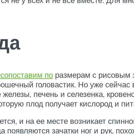
.
да
 сопоставим по
размерам с рисовым з
крошечный головастик. Но уже сейча
железы, печень и селезенка, кровено
которую плод получает кислород и пи
тся, и на ее месте возникает спинно
а появляются зачатки ног и рук, пох