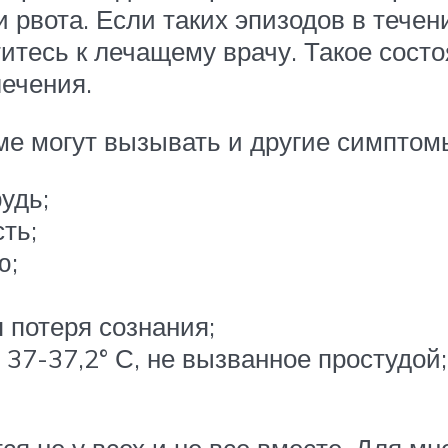
и рвота. Если таких эпизодов в тече
титесь к лечащему врачу. Такое сост
лечения.
е могут вызывать и другие симптом
удь;
ть;
ю;
 потеря сознания;
37-37,2° С, не вызванное простудой;
ся не у всех и не все вместе. Для м