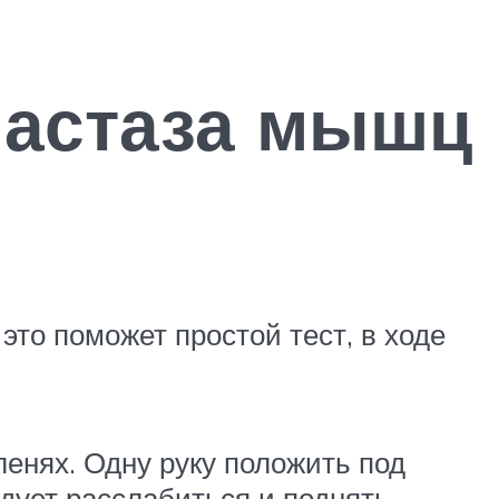
иастаза мышц
то поможет простой тест, в ходе
оленях. Одну руку положить под
едует расслабиться и поднять