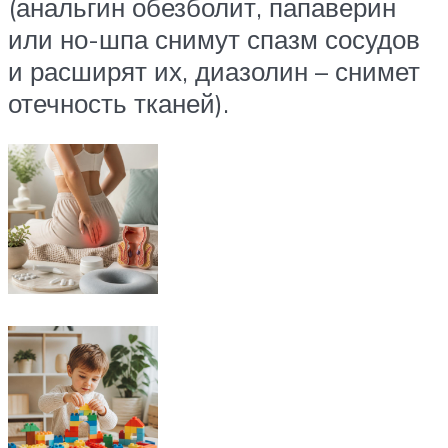
(анальгин обезболит, папаверин
или но-шпа снимут спазм сосудов
и расширят их, диазолин – снимет
отечность тканей).