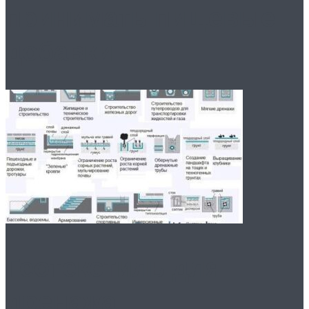
принимать пищевые
добавки
Геотекстиль для
дренажа