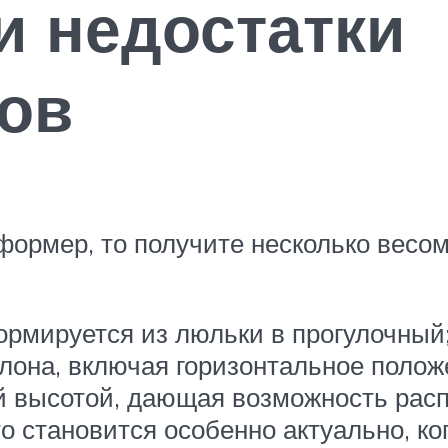
и недостатки
ов
формер, то получите несколько весо
ормируется из люльки в прогулочный
клона, включая горизонтальное полож
ой высотой, дающая возможность рас
то становится особенно актуально, к