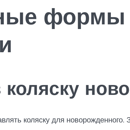
ные формы
и
в коляску но
авлять коляску для новорожденного. 