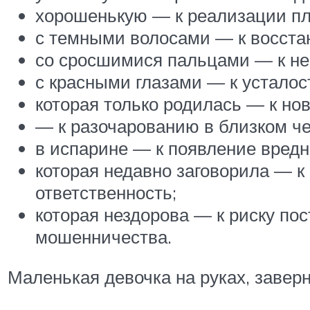
хорошенькую — к реализации пл
с темными волосами — к восста
со сросшимися пальцами — к не
с красными глазами — к усталос
которая только родилась — к но
— к разочарованию в близком че
в испарине — к появление вредн
которая недавно заговорила — к
ответственность;
которая нездорова — к риску пос
мошенничества.
Маленькая девочка на руках, заверн