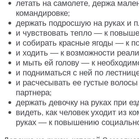
летать на самолете, держа мален
командировке;
держать подросшую на руках и п
и чувствовать тепло — к повыш
и собирать красные ягоды — к п
и ходить — к возможности реали
и мыть ей голову — к необходимо
и подниматься с ней по лестниц
и расчесывать ее густые волосы
партнера;
держать девочку на руках при е
видеть, как человек уходит из к
руках — к повышению социальног