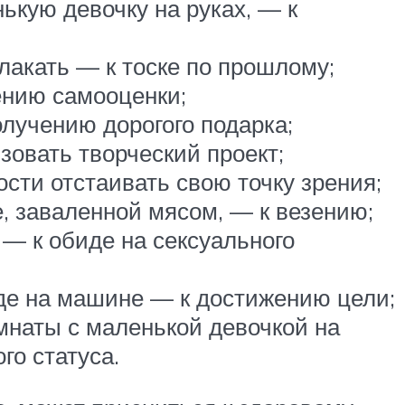
ькую девочку на руках, — к
лакать — к тоске по прошлому;
ению самооценки;
олучению дорогого подарка;
зовать творческий проект;
сти отстаивать свою точку зрения;
е, заваленной мясом, — к везению;
 — к обиде на сексуального
зде на машине — к достижению цели;
омнаты с маленькой девочкой на
о статуса.