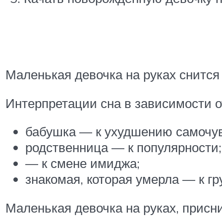
Маленькая девочка на руках снится
Интерпретации сна в зависимости от
бабушка — к ухудшению самочув
родственница — к популярности;
— к смене имиджа;
знакомая, которая умерла — к гр
Маленькая девочка на руках, присн