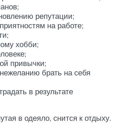
анов;
новлению репутации;
приятностям на работе;
ти;
вому хобби;
ловеке;
ой привычки;
 нежеланию брать на себя
традать в результате
утая в одеяло, снится к отдыху.