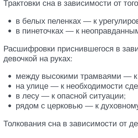
Трактовки сна в зависимости от того
в белых пеленках — к урегулиро
в пинеточках — к неоправданным
Расшифровки приснившегося в завис
девочкой на руках:
между высокими трамваями — к
на улице — к необходимости сд
в лесу — к опасной ситуации;
рядом с церковью — к духовному
Толкования сна в зависимости от д