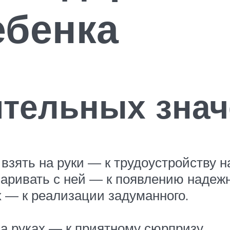
ебенка
ительных зна
взять на руки — к трудоустройству 
варивать с ней — к появлению надежн
х — к реализации задуманного.
а руках — к приятному сюрпризу.