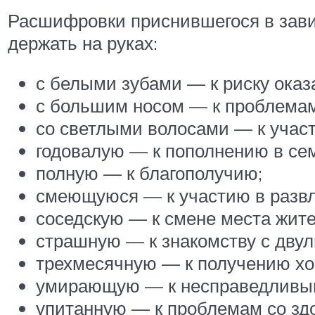
Расшифровки приснившегося в зави
держать на руках:
с белыми зубами — к риску оказ
с большим носом — к проблемам
со светлыми волосами — к участ
годовалую — к пополнению в се
полную — к благополучию;
смеющуюся — к участию в разв
соседскую — к смене места жите
страшную — к знакомству с дву
трехмесячную — к получению хо
умирающую — к несправедливым
упитанную — к проблемам со здо