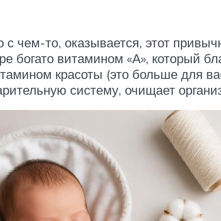
о с чем-то, оказывается, этот привы
е богато витамином «А», который бла
итамином красоты (это больше для ва
арительную систему, очищает организ