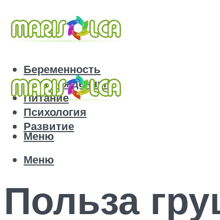
Беременность
Новорожденный
Питание
Психология
Развитие
Меню
Меню
Польза гру