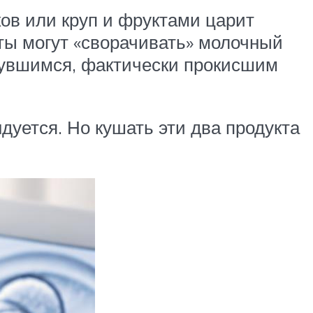
ков или круп и фруктами царит
ты могут «сворачивать» молочный
рнувшимся, фактически прокисшим
уется. Но кушать эти два продукта