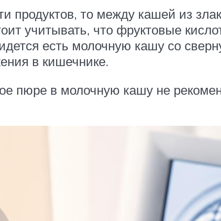
и продуктов, то между кашей из зла
оит учитывать, что фруктовые кисло
ридется есть молочную кашу со све
ения в кишечнике.
ое пюре в молочную кашу не рекоменд