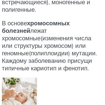
встречающиеся), моногенные и
полигенные.
В основе
хромосомных
болезней
лежат
хромосомные(изменения числа
или структуры хромосом) или
геномные(полиплоидии) мутации.
Каждому заболеванию присущи
типичные кариотип и фенотип.