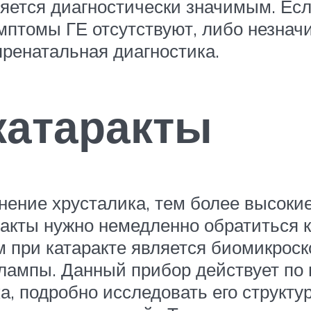
является диагностически значимым. Е
мптомы ГЕ отсутствуют, либо незнач
пренатальная диагностика.
катаракты
ение хрусталика, тем более высоки
ракты нужно немедленно обратиться 
 при катаракте является биомикроск
 лампы. Данный прибор действует по 
а, подробно исследовать его структу