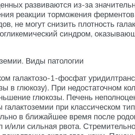
енных развиваются из-за значитель
ения реакции торможения ферментов 
в, не могут снизить плотность гала
ипогликемический синдром, оказываю
земии. Виды патологии
ком галактозо-1-фосфат уридилтран
зы в глюкозу). При недостаточном к
ньшение глюкозы. Печень неполноцен
ы галактоземии при классическом тип
льно в ближайшее время после родов
ул и/или сильная рвота. Стремитель