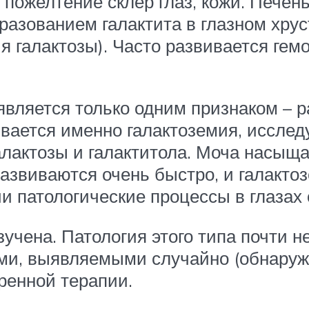
 пожелтение склер глаз, кожи. Печен
разованием галактита в глазном хру
я галактозы). Часто развивается ге
является только одним признаком – р
ивается именно галактоземия, исслед
галактозы и галактитола. Моча насы
звиваются очень быстро, и галактоз
и патологические процессы в глазах
учена. Патология этого типа почти н
ми, выявляемыми случайно (обнаруж
тренной терапии.