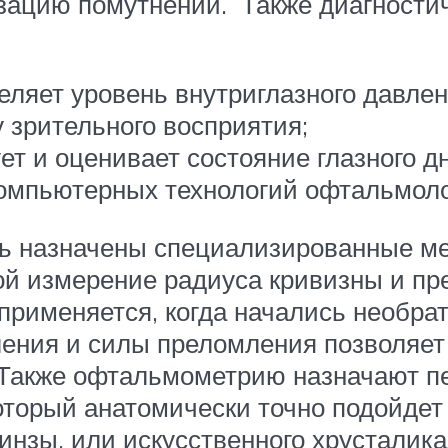
изацию помутнений. Также диагности
ляет уровень внутриглазного давлен
 зрительного восприятия;
т и оценивает состояние глазного дн
мпьютерных технологий офтальмолог
ть назначены специализированные ме
ой измерение радиуса кривизны и п
 применяется, когда начались необр
ления и силы преломления позволяет
 Также офтальмометрию назначают пе
который анатомически точно подойдет
инзы, или искусственного хрусталик