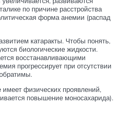
ь увеличивается, развиваются
сталике по причине расстройства
молитическая форма анемии (распад
азвитием катаракты. Чтобы понять,
уются биологические жидкости.
щается восстанавливающими
емия прогрессирует при отсутствии
 обратимы.
е имеет физических проявлений,
ивается повышение моносахарида).