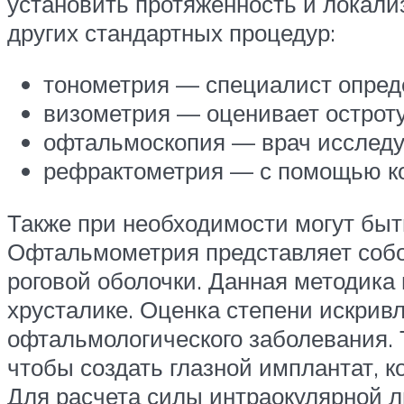
установить протяженность и локал
других стандартных процедур:
тонометрия — специалист опреде
визометрия — оценивает остроту
офтальмоскопия — врач исследуе
рефрактометрия — с помощью ко
Также при необходимости могут бы
Офтальмометрия представляет соб
роговой оболочки. Данная методика
хрусталике. Оценка степени искрив
офтальмологического заболевания.
чтобы создать глазной имплантат, 
Для расчета силы интраокулярной л