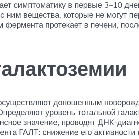
ет симптоматику в первые 3–10 дне
 с ним вещества, которые не могут п
фермента протекает в печени, после
галактоземии
 осуществляют доношенным новорожде
пределяют уровень тотальной галакто
сное значение, проводят ДНК-диагно
нта ГАЛТ: снижение его активности в