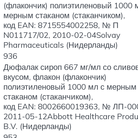
(флакончик) полиэтиленовый 1000 
мерным стаканом (стаканчиком),
код EAN: 8715554002258, № П
N011717/02, 2010-02-04Solvay
Pharmaceuticals (Нидерланды)
936
Дюфалак сироп 667 мг/мл со слив
вкусом, флакон (флакончик)
полиэтиленовый 1000 мл с мерным
стаканом (стаканчиком),
код EAN: 8002660019363, № ЛП-00
2011-05-12Abbott Healthcare Produ
B.V. (Нидерланды)
953