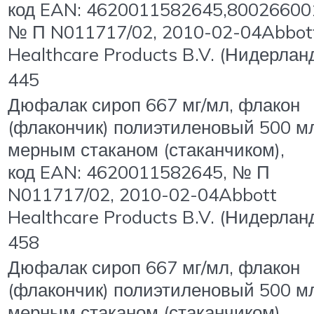
код EAN: 4620011582645,80026600
№ П N011717/02, 2010-02-04Abbot
Healthcare Products B.V. (Нидерлан
445
Дюфалак сироп 667 мг/мл, флакон
(флакончик) полиэтиленовый 500 м
мерным стаканом (стаканчиком),
код EAN: 4620011582645, № П
N011717/02, 2010-02-04Abbott
Healthcare Products B.V. (Нидерлан
458
Дюфалак сироп 667 мг/мл, флакон
(флакончик) полиэтиленовый 500 м
мерным стаканом (стаканчиком),