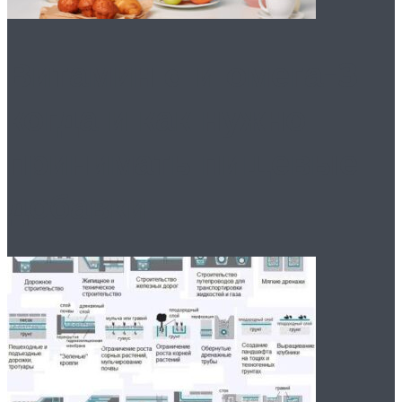
Витамин d и омега-3:
когда и как нужно
принимать пищевые
добавки