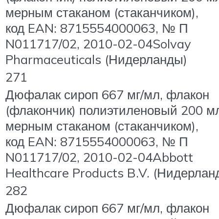
мерным стаканом (стаканчиком),
код EAN: 8715554000063, № П
N011717/02, 2010-02-04Solvay
Pharmaceuticals (Нидерланды)
271
Дюфалак сироп 667 мг/мл, флакон
(флакончик) полиэтиленовый 200 м
мерным стаканом (стаканчиком),
код EAN: 8715554000063, № П
N011717/02, 2010-02-04Abbott
Healthcare Products B.V. (Нидерлан
282
Дюфалак сироп 667 мг/мл, флакон