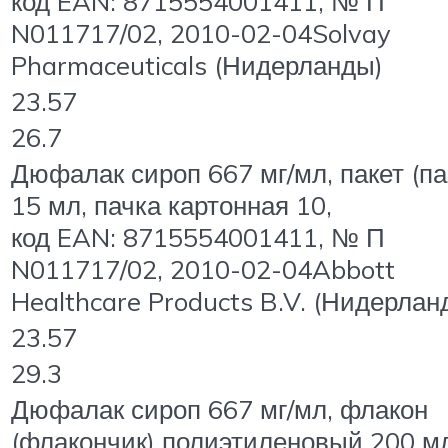
код EAN: 8715554001411, № П
N011717/02, 2010-02-04Solvay
Pharmaceuticals (Нидерланды)
23.57
26.7
Дюфалак сироп 667 мг/мл, пакет (па
15 мл, пачка картонная 10,
код EAN: 8715554001411, № П
N011717/02, 2010-02-04Abbott
Healthcare Products B.V. (Нидерлан
23.57
29.3
Дюфалак сироп 667 мг/мл, флакон
(флакончик) полиэтиленовый 200 м