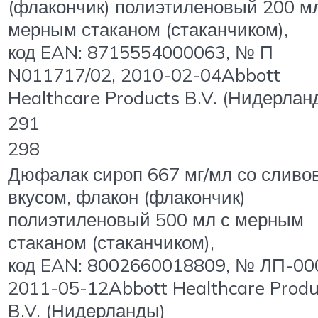
(флакончик) полиэтиленовый 200 м
мерным стаканом (стаканчиком),
код EAN: 8715554000063, № П
N011717/02, 2010-02-04Abbott
Healthcare Products B.V. (Нидерлан
291
298
Дюфалак сироп 667 мг/мл со слив
вкусом, флакон (флакончик)
полиэтиленовый 500 мл с мерным
стаканом (стаканчиком),
код EAN: 8002660018809, № ЛП-00
2011-05-12Abbott Healthcare Produ
B.V. (Нидерланды)