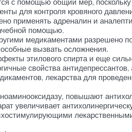
ся с помощью общий мер, поскольку о
нты для контроля кровяного давлен
ено применять адреналин и аналепти
рачебной помощью.
ругими медикаментами разрешено под
пособные вызвать осложнения.
фекты этилового спирта и еще силь
огичные свойства антидепрессантов, 
дикаментов, лекарства для проведен
оаминооксидазу, повышают антихол
рат увеличивает антихолинергическ
сихостимулирующими лекарственными