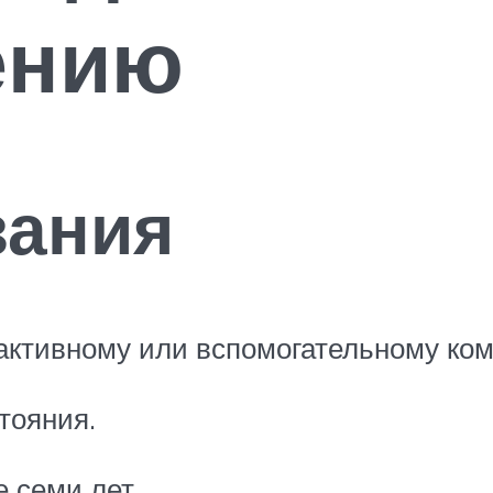
ению
зания
активному или вспомогательному ком
тояния.
 семи лет.