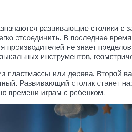
азначаются развивающие столики с з
легко отсоединить. В последнее врем
я производителей не знает пределов
ыкальных инструментов, геометриче
из пластмассы или дерева. Второй ва
чный. Развивающий столик станет на
но времени играм с ребенком.