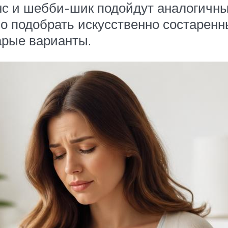
анс и шебби-шик подойдут аналогичны
о подобрать искусственно состаренн
арые варианты.