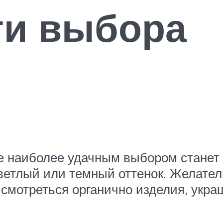
ти выбора
е наиболее удачным выбором станет
светлый или темный оттенок. Желате
 смотреться органично изделия, укр