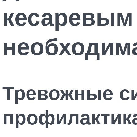
кесаревым 
необходима
Тревожные с
профилактик