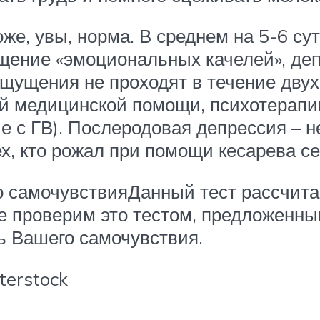
оже, увы, норма. В среднем на 5-6 су
ущение «эмоциональных качелей», деп
ощущения не проходят в течение двух
й медицинской помощи, психотерапи
 с ГВ). Послеродовая депрессия – не
х, кто рожал при помощи кесарева се
его самочувствияДанный тест рассч
е проверим это тестом, предложенн
ь Вашего самочувствия.
erstock