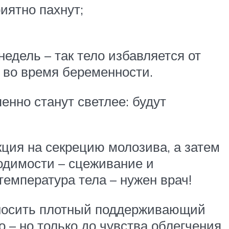
иятно пахнут;
едель – так тело избавляется от
 во время беременности.
енно станут светлее: будут
кция на секрецию молозива, а затем
ходимости – сцеживание и
температура тела – нужен врач!
 носить плотный поддерживающий
 – но только до чувства облегчения.