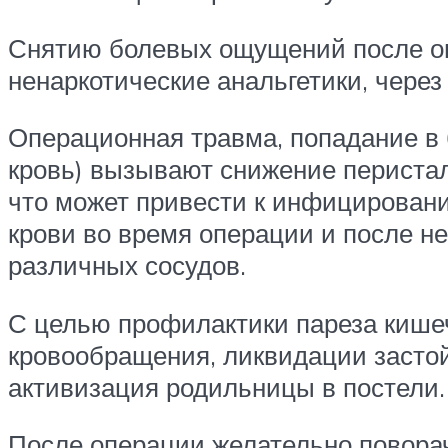
Снятию болевых ощущений после опе
ненаркотические анальгетики, через
Операционная травма, попадание в
кровь) вызывают снижение перисталь
что может привести к инфицирован
крови во время операции и после н
различных сосудов.
С целью профилактики пареза кише
кровообращения, ликвидации застой
активизация родильницы в постели.
После операции желательно поворачи