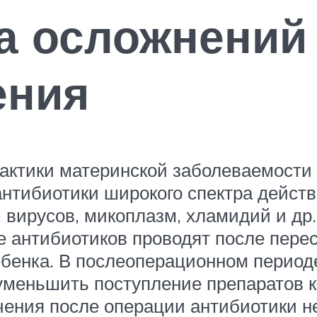
а осложнений
ения
актики материнской заболеваемости 
тибиотики широкого спектра действи
 вирусов, микоплазм, хламидий и др
е антибиотиков проводят после пере
ебенка. В послеоперационном период
уменьшить поступление препаратов к 
чения после операции антибиотики не