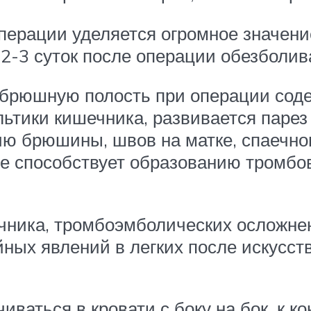
рации уделяется огромное значение
 2-3 суток после операции обезболи
 брюшную полость при операции соде
тики кишечника, развивается парез –
ию брюшины, швов на матке, спаечно
ее способствует образованию тромбо
чника, тромбоэмболических осложне
ных явлений в легких после искусст
ваться в кровати с боку на бок, к к