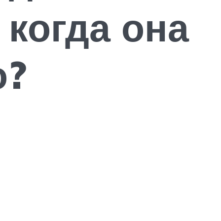
 когда она
о?