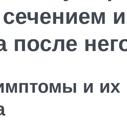
сечением и
 после нег
имптомы и их
а