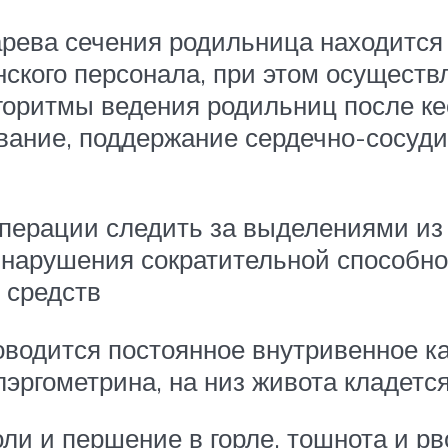
арева сечения родильница находится
кого персонала, при этом осуществл
лгоритмы ведения родильниц после ке
вание, поддержание сердечно-сосуди
ерации следить за выделениями из п
 нарушения сократительной способно
 средств
роводится постоянное внутривенное 
лэргометрина, на низ живота кладетс
ли и першение в горле, тошнота и рв