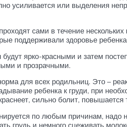
пно усиливается или выделения непр
роходят сами в течение нескольких н
торые поддерживали здоровье ребенка
будут ярко-красными и затем постеп
тыми и прозрачными.
норма для всех родильниц. Это – реа
адывание ребенка к груди, при необ
раснеет, сильно болит, повышается 
анируется по любым причинам, надо
ать грудь и немного сцеживать молоко