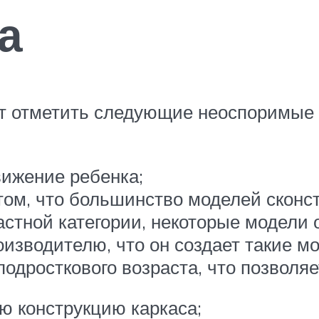
а
т отметить следующие неоспоримые 
вижение ребенка;
ом, что большинство моделей сконст
астной категории, некоторые модели
оизводителю, что он создает такие м
подросткового возраста, что позвол
ю конструкцию каркаса;