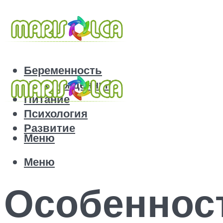
Беременность
Новорожденный
Питание
Психология
Развитие
Меню
Меню
Особеннос