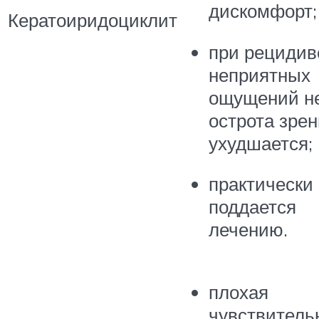
дискомфорт;
Кератоиридоциклит
при рецидив
неприятных
ощущений не
острота зре
ухудшается;
практически
поддается
лечению.
плохая
чувствитель