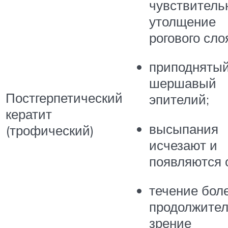
чувствитель
утолщение
рогового сло
приподнятый
шершавый
Постгерпетический
эпителий;
кератит
высыпания
(трофический)
исчезают и
появляются 
течение бол
продолжител
зрение