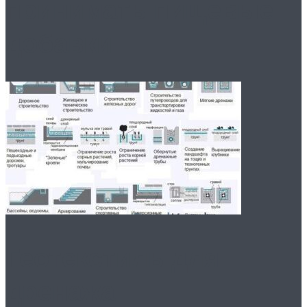
принимать пищевые
добавки
Геотекстиль для
дренажа