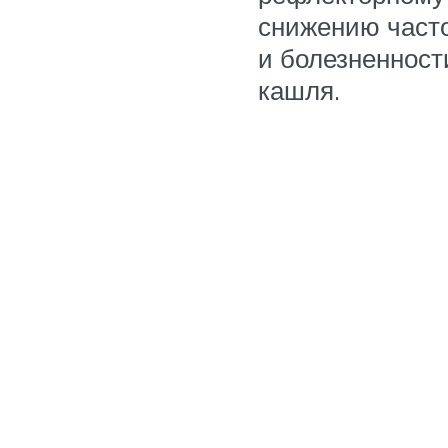
снижению част
и болезненност
кашля.