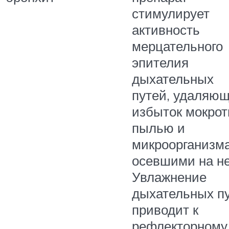
стимулирует
активность
мерцательного
эпителия
дыхательных
путей, удаляющ
избыток мокрот
пылью и
микроорганизм
осевшими на н
Увлажнение
дыхательных п
приводит к
рефлекторному