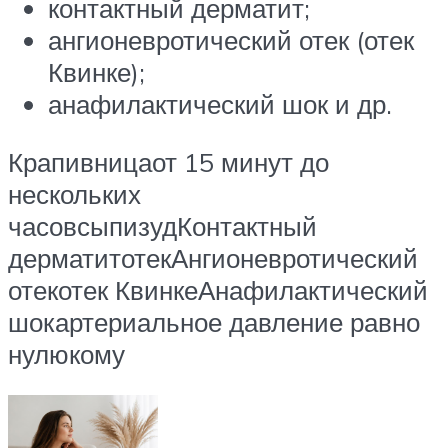
контактный дерматит;
ангионевротический отек (отек
Квинке);
анафилактический шок и др.
Крапивницаот 15 минут до
нескольких
часовсыпизудКонтактный
дерматитотекАнгионевротический
отекотек КвинкеАнафилактический
шокартериальное давление равно
нулюкому