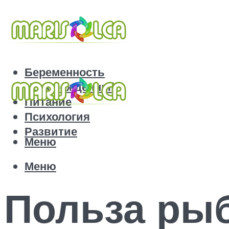
Беременность
Новорожденный
Питание
Психология
Развитие
Меню
Меню
Польза рыб