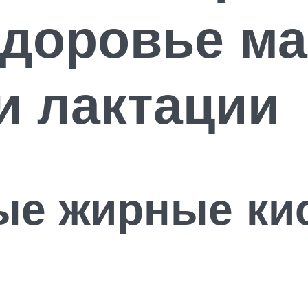
здоровье м
и лактации
е жирные кис