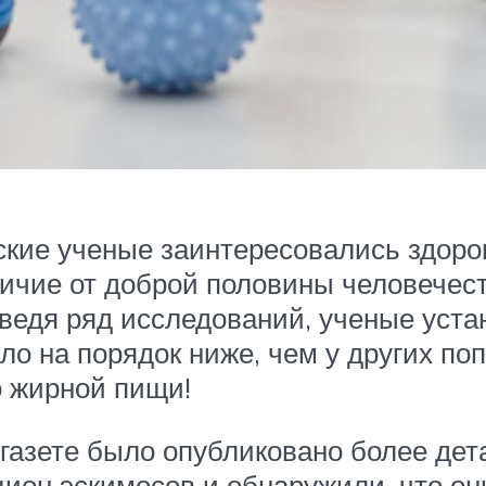
тские ученые заинтересовались здор
тличие от доброй половины человечес
ведя ряд исследований, ученые уста
о на порядок ниже, чем у других попу
о жирной пищи!
 газете было опубликовано более дет
ион эскимосов и обнаружили, что о